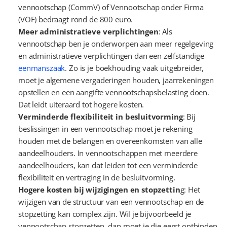
vennootschap (CommV) of Vennootschap onder Firma 
(VOF) bedraagt rond de 800 euro.
Meer administratieve verplichtingen
: Als 
vennootschap ben je onderworpen aan meer regelgeving 
en administratieve verplichtingen dan een zelfstandige 
eenmanszaak
. Zo is je boekhouding vaak uitgebreider, 
moet je algemene vergaderingen houden, jaarrekeningen 
opstellen en een aangifte vennootschapsbelasting doen. 
Dat leidt uiteraard tot hogere kosten.
Verminderde flexibiliteit in besluitvorming
: Bij 
beslissingen in een vennootschap moet je rekening 
houden met de belangen en overeenkomsten van alle 
aandeelhouders. In vennootschappen met meerdere 
aandeelhouders, kan dat leiden tot een verminderde 
flexibiliteit en vertraging in de besluitvorming.
Hogere kosten bij wijzigingen en stopzettin
g: Het 
wijzigen van de structuur van een vennootschap en de 
stopzetting kan complex zijn. Wil je bijvoorbeeld je 
vennootschap stopzetten, dan moet je die eerst ontbinden 