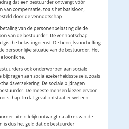
bedrag dat een bestuurder ontvangt vóór 
n van compensatie, zoals het basisloon, 
esteld door de vennootschap
fbetaling van de personenbelasting die de 
loon van de bestuurder. De vennootschap 
lgische belastingdienst. De bedrijfsvoorheffing 
e persoonlijke situatie van de bestuurder. Het 
e loonfiche.
 bestuurders ook onderworpen aan sociale 
e bijdragen aan socialezekerheidsstelsels, zoals 
theidsverzekering. De sociale bijdragen 
 bestuurder. De meeste mensen kiezen ervoor 
otschap. In dat geval ontstaat er wel een 
urder uiteindelijk ontvangt na aftrek van de 
n is dus het geld dat de bestuurder 