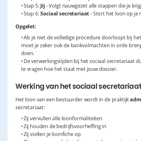
  Stap 5: 
Jij
 - Volgt nauwgezet alle stappen die je krij
  Stap 6: 
Sociaal secretariaat
 - Stort het loon op je
Opgelet:
  Als je niet de volledige procedure doorloopt bij het sociaal secretariaat, is je loon niet in orde. Zo 
moet je zeker ook de bankvolmachten in orde breng
doen.
  De verwerkingstijden bij het sociaal secretariaat duren soms lang. Stuur hen dus een mailtje om 
te vragen hoe het staat met jouw dossier.
Werking van het sociaal secretariaa
Het loon van een bestuurder wordt in de praktijk 
admi
secretariaat:
  Zij vervullen alle loonformaliteiten
  Zij houden de bedrijfsvoorheffing in
  Zij stellen je loonfiche op