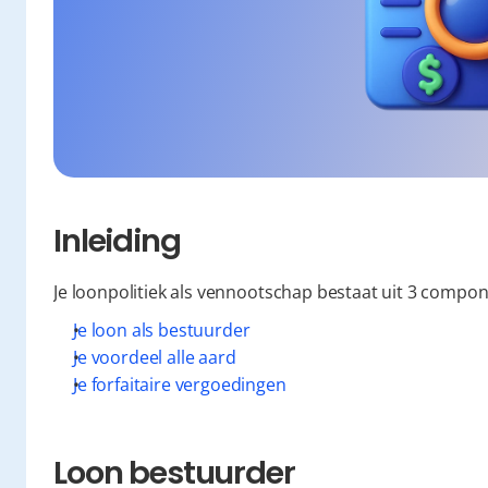
Inleiding
Je loonpolitiek als vennootschap bestaat uit 3 compo
Je loon als bestuurder
Je voordeel alle aard
Je forfaitaire vergoedingen
Loon bestuurder