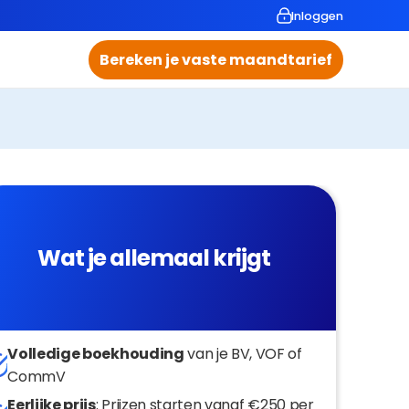
Inloggen
Bereken je vaste maandtarief
Wat je allemaal krijgt 
Volledige boekhouding
 van je BV, VOF of 
CommV
Eerlijke prijs
: Prijzen starten vanaf €250 per 