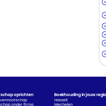
schap oprichten
Boekhouding in jouw regi
 vennootschap
Hasselt
chap onder firma
Mechelen