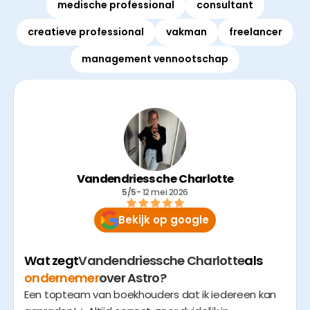
medische professional
consultant
creatieve professional
vakman
freelancer
management vennootschap
Vandendriessche Charlotte
5/5
- 
12 mei 2026
Bekijk op google
Wat zegt
Vandendriessche Charlotte
als
ondernemer
over Astro?
Een topteam van boekhouders dat ik iedereen kan