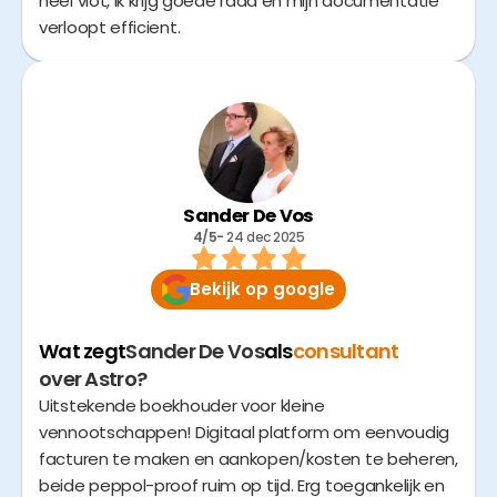
heel vlot, ik krijg goede raad en mijn documentatie
verloopt efficient.
Sander De Vos
4/5
- 
24 dec 2025
Bekijk op google
Wat zegt
Sander De Vos
als
consultant
over Astro?
Uitstekende boekhouder voor kleine
vennootschappen! Digitaal platform om eenvoudig
facturen te maken en aankopen/kosten te beheren,
beide peppol-proof ruim op tijd. Erg toegankelijk en