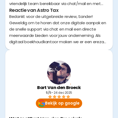
vriendelijk team bereikbaar via chat/mail en met
Reactie van Astro Tax
persoonlijke en diepgaande antwoorden voor elke
situatie, en videocalls wanneer het meerwaarde
Bedankt voor de uitgebreide review, Sander!
biedt of je dat zelf wilt natuurlijk. De
Geweldig om te horen dat onze digitale aanpak en
onboardingprocedure is persoonlijk en hulpvaardig,
de snelle support via chat en mail een directe
je kan met alle startersvragen terecht bij hen en bij
meerwaarde bieden voor jouw onderneming. Als
hun uitgebreide FAQ.
digitaal boekhoudkantoor maken we er een erezaak
van om complexe fiscaliteit te vertalen naar heldere
antwoorden en een efficiënte workflow.
Zalig om te zien hoe je de Astro werking mooi
samenvat!
Bart Van den Broeck
5/5
- 
24 dec 2025
Bekijk op google