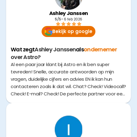
Ashley Janssen
5/5
- 
6 feb 2026
Bekijk op google
Wat zegt
Ashley Janssen
als
ondernemer
over Astro?
Al een paar jaar klant bij Astro en ik ben super
tevreden! Snelle, accurate antwoorden op mijn
vragen, duidelijke cijfers en advies EN ik kan hun
contacteren zoals ik dat wil. Chat? Check! Videocall?
Check! E-mail? Check! De perfecte partner voor een
digitale ondernemer. En de AI… dat is bonus maar
wel heel fijn om mee te werken !