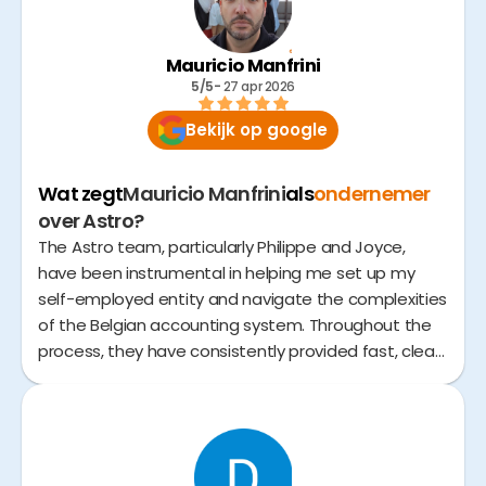
Mauricio Manfrini
5/5
- 
27 apr 2026
Bekijk op google
Wat zegt
Mauricio Manfrini
als
ondernemer
over Astro?
The Astro team, particularly Philippe and Joyce,
have been instrumental in helping me set up my
self-employed entity and navigate the complexities
of the Belgian accounting system. Throughout the
process, they have consistently provided fast, clear,
and thorough responses to all of my questions. I
couldn't be more satisfied with the level of service
I've received so far. Keep up the fantastic work,
Astro team!