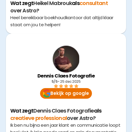
Wat zegt
Heikel Mabrouk
als
consultant
over Astro?
Heel bereikbaar boekhoudkantoor dat altijd klaar
staat om jou te helpen!
Dennis Claes Fotografie
5/5
- 
25 dec 2025
Bekijk op google
Wat zegt
Dennis Claes Fotografie
als
creatieve professional
over Astro?
Ik ben nu bijna een jaar klant en communicatie loopt