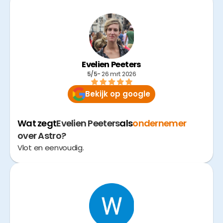
Evelien Peeters
5/5
- 
26 mrt 2026
Bekijk op google
Wat zegt
Evelien Peeters
als
ondernemer
over Astro?
Vlot en eenvoudig.