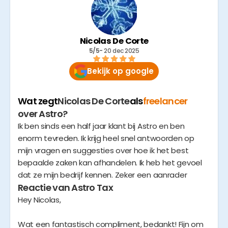
geen prijsbreker zijn, maar door écht in te zetten op
digitalisering en automatisatie, kunnen we zowel
fiscaal advies als boekhouding aanbieden voor de
Nicolas De Corte
5/5
- 
20 dec 2025
Bekijk op google
Wat zegt
Nicolas De Corte
als
freelancer
over Astro?
Ik ben sinds een half jaar klant bij Astro en ben
enorm tevreden. Ik krijg heel snel antwoorden op
mijn vragen en suggesties over hoe ik het best
bepaalde zaken kan afhandelen. Ik heb het gevoel
dat ze mijn bedrijf kennen. Zeker een aanrader
Reactie van Astro Tax
Hey Nicolas,
Wat een fantastisch compliment, bedankt! Fijn om