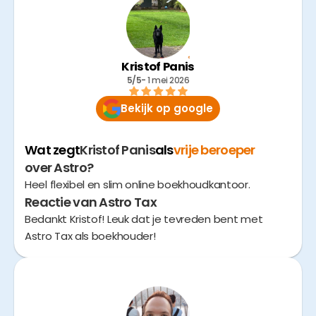
Kristof Panis
5/5
- 
1 mei 2026
Bekijk op google
Wat zegt
Kristof Panis
als
vrije beroeper
over Astro?
Heel flexibel en slim online boekhoudkantoor.
Reactie van Astro Tax
Bedankt Kristof! Leuk dat je tevreden bent met
Astro Tax als boekhouder!