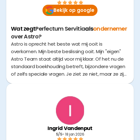
Bekijk op google
Wat zegt
Perfectum Servitia
als
ondernemer
over Astro?
Astro is oprecht het beste wat mij ooit is
overkomen. Mijn beste beslissing ooit. Mijn "eigen"
Astro Team staat altijd voor mij klaar. Of het nu de
standaard boekhouding betreft, bijzondere vragen
of zelfs speciale vragen. Je ziet ze niet, maar ze zijn
er wel. En hoe? Vaak binnen enkele uren (tijdens
reguliere werktijden) een vriendelijk antwoord of
advies op vragen. Geen vraag is te gek of ze duiken
erin. In 1 woord "Fantastisch". Stop met zoeken naar
een correct, klantvriendelijk en betaalbaar
boekhoudkantoor. Het antwoord is simpel, gewoon
naar "Astrotax".
Ingrid Vandenput
5/5
- 
18 jan 2026