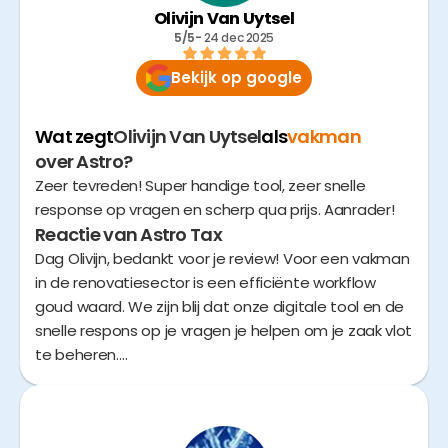
development team dat achter de schermen hard
Olivijn Van Uytsel
werkt aan het all-in one platform voor kleine
5/5
- 
24 dec 2025
Bekijk op google
Wat zegt
Olivijn Van Uytsel
als
vakman
over Astro?
Zeer tevreden! Super handige tool, zeer snelle
response op vragen en scherp qua prijs. Aanrader!
Reactie van Astro Tax
Dag Olivijn, bedankt voor je review! Voor een vakman
in de renovatiesector is een efficiënte workflow
goud waard. We zijn blij dat onze digitale tool en de
snelle respons op je vragen je helpen om je zaak vlot
te beheren.
Ook fijn dat je aangeeft dat de prijs-kwaliteit
verhouding scherp is. We willen met Astro zeker