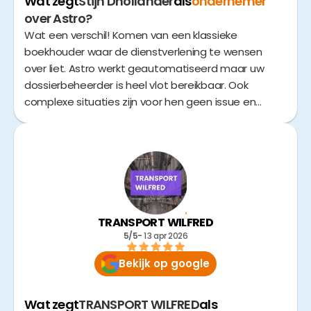
Wat zegt
Stijn Dhollander
als
ondernemer
over Astro?
Wat een verschil! Komen van een klassieke
boekhouder waar de dienstverlening te wensen
over liet. Astro werkt geautomatiseerd maar uw
dossierbeheerder is heel vlot bereikbaar. Ook
complexe situaties zijn voor hen geen issue en
worden opgelost. Kortom een echte aanrader.
TRANSPORT WILFRED
5/5
- 
13 apr 2026
Bekijk op google
Wat zegt
TRANSPORT WILFRED
als