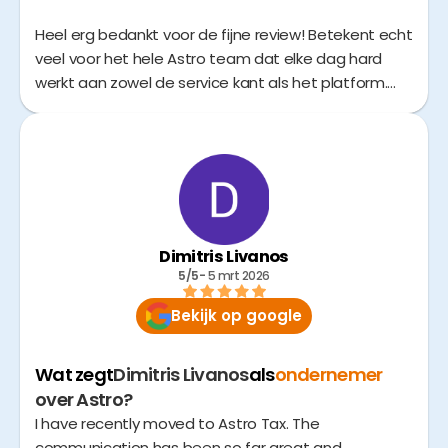
Heel erg bedankt voor de fijne review! Betekent echt
veel voor het hele Astro team dat elke dag hard
werkt aan zowel de service kant als het platform.
Ik vond hem zo leuk dat ik hem persoonlijk aan heel
het team ben gaan tonen 😅
Dimitris Livanos
5/5
- 
5 mrt 2026
Bekijk op google
Wat zegt
Dimitris Livanos
als
ondernemer
over Astro?
I have recently moved to Astro Tax. The
communication has been so far great and