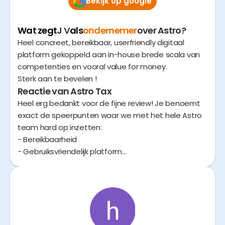
Bekijk op google
Wat zegt
J V
als
ondernemer
over Astro?
Heel concreet, bereikbaar, userfriendly digitaal
platform gekoppeld aan in-house brede scala van
competenties en vooral value for money.
Sterk aan te bevelen !
Reactie van Astro Tax
Heel erg bedankt voor de fijne review! Je benoemt
exact de speerpunten waar we met het hele Astro
team hard op inzetten:
- Bereikbaarheid
- Gebruiksvriendelijk platform
- Expertise
- Prijs/kwaliteit
Altijd leuk als de Astro visie ook exact zo wordt
aangevoeld door jou als klant!