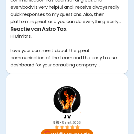
everybody is very helpful and I receive always really
quick responses to my questions. Also, their
platform is great and you can do everything easily
Reactie van Astro Tax
from there.
Hi Dimitris,
Love your comment about the great
communication of the team and the easy to use
dashboard for your consulting company.
I'll forward this to the Astro experts on your team.
J V
5/5
- 
5 mrt 2026