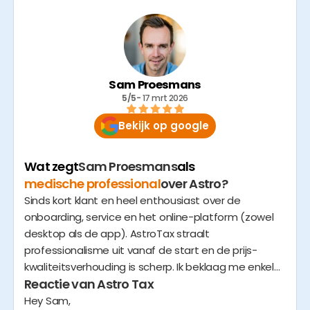
I'll give a special shout-out to Robin!
Sam Proesmans
5/5
- 
17 mrt 2026
Bekijk op google
Wat zegt
Sam Proesmans
als
medische professional
over Astro?
Sinds kort klant en heel enthousiast over de
onboarding, service en het online-platform (zowel
desktop als de app). AstroTax straalt
professionalisme uit vanaf de start en de prijs-
kwaliteitsverhouding is scherp. Ik beklaag me enkel
Reactie van Astro Tax
dat ik nog niet vroeger de overstap maakte!
Hey Sam,