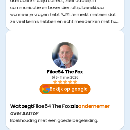
aanraden! ⭐️ Altijd correct, zeer duidelijk in
communicatie en bovendien altijd bereikbaar
wanneer je vragen hebt 📞📧 Je merkt meteen dat
ze veel kennis hebben en echt meedenken met hun
klanten 🤝 Dankzij hun professionele aanpak verloopt
alles vlot en zonder zorgen 📊✅ Heel tevreden over
de samenwerking! 👌😊
Filoe54 The Fox
5/5
- 
11 mei 2026
Bekijk op google
Wat zegt
Filoe54 The Fox
als
ondernemer
over Astro?
Boekhouding met een goede begeleiding.