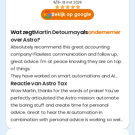
5/5
- 
18 mrt 2026
Bekijk op google
Wat zegt
Martin Detournay
als
ondernemer
over Astro?
Absolutely recommend this great accounting
company! Flawless communication and follow up,
great advice. I'm at peace knowing they are on top
of things.
They have worked on smart automations and AI
Reactie van Astro Tax
which make them way more efficient on day to day
tasks and more time for proper advice and quick
Wow Martin, thanks for the words of praise! You've
reaction time. Bravo!
perfectly articulated the Astro mission: automate
the boring stuff and create time for personal
And great job to Robin following up on my file, it's
advice. Great to hear the AI automation in
been a great experience!
combination with personal advice is working so well
for you as a consultant.
Thank you Astro