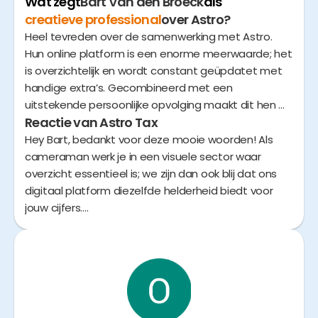
Wat zegt
Bart Van den Broeck
als
creatieve professional
over Astro?
Heel tevreden over de samenwerking met Astro.
Hun online platform is een enorme meerwaarde; het
is overzichtelijk en wordt constant geüpdatet met
handige extra’s. Gecombineerd met een
uitstekende persoonlijke opvolging maakt dit hen de
Reactie van Astro Tax
ideale partner voor mijn boekhouding.
Hey Bart, bedankt voor deze mooie woorden! Als
cameraman werk je in een visuele sector waar
overzicht essentieel is; we zijn dan ook blij dat ons
digitaal platform diezelfde helderheid biedt voor
jouw cijfers.
Je weet ondertussen dat het Astro platform
voortdurend in ontwikkeling is. Zo blijven we als
digitaal boekhoudkantoor steeds koploper. Zowel
qua functionaliteiten als qua gebruiksvriendelijkheid.
Ik geef de complimenten zeker door aan ons