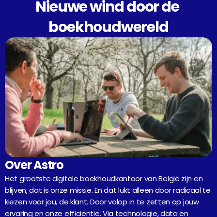
Nieuwe wind door de 
boekhoudwereld
Over Astro
Het grootste digitale boekhoudkantoor van België zijn en 
blijven, dat is onze missie. En dat lukt alleen door radicaal te 
kiezen voor jou, de klant. Door volop in te zetten op jouw 
ervaring en onze efficiëntie. Via technologie, data en 