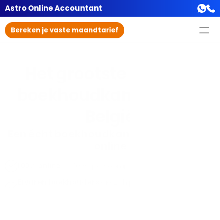
Astro Online Accountant
Bereken je vaste maandtarief
Het grootste digitale 
boekhoudkantoor van 
België
Een écht boekhoudkantoor, maar dan 
online
100% online
 en 100% persoonlijk
Ervaren boekhouders 
die zich persoonlijk met je 
dossier bezighouden.
Superduidelijk en 
pro-actief fiscaal advies dat jou 