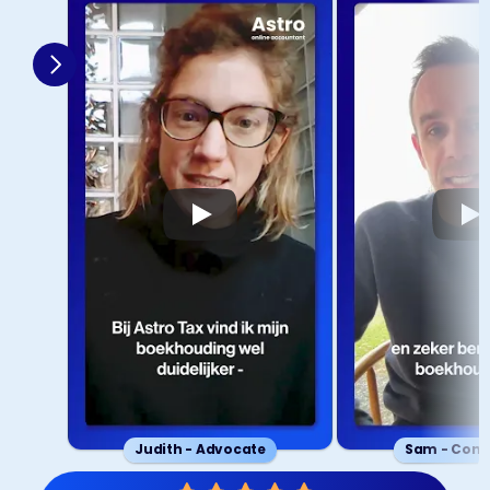
Judith - Advocate
Sam - Cons