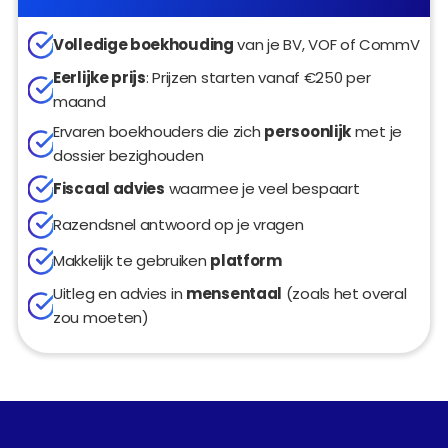
Volledige boekhouding
 van je BV, VOF of CommV
Eerlijke prijs
: Prijzen starten vanaf €250 per 
maand
Ervaren boekhouders die zich 
persoonlijk
 met je 
dossier bezighouden
Fiscaal advies
 waarmee je veel bespaart
Razendsnel antwoord op je vragen
Makkelijk te gebruiken 
platform
Uitleg en advies in 
mensentaal
 (zoals het overal 
zou moeten)