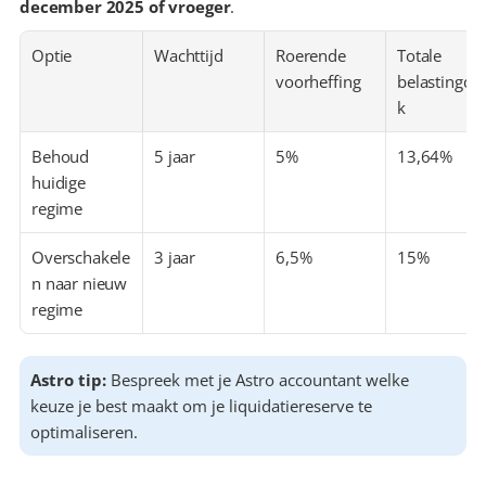
december 2025 of vroeger
. 
Optie
Wachttijd
Roerende 
Totale 
voorheffing
belastingdr
k
Behoud 
5 jaar
5%
13,64%
huidige 
regime
Overschakele
3 jaar
6,5%
15%
n naar nieuw 
regime
Astro tip: 
Bespreek met je Astro accountant welke 
keuze je best maakt om je liquidatiereserve te 
optimaliseren. 