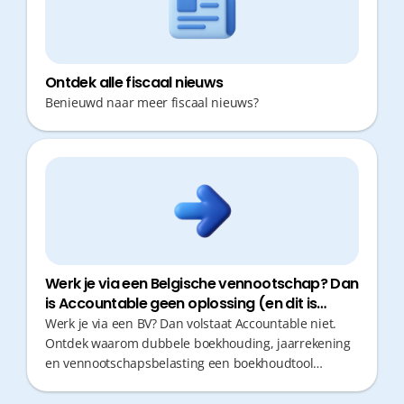
Ontdek alle fiscaal nieuws
Benieuwd naar meer fiscaal nieuws?
Werk je via een Belgische vennootschap? Dan
is Accountable geen oplossing (en dit is
waarom)
Werk je via een BV? Dan volstaat Accountable niet.
Ontdek waarom dubbele boekhouding, jaarrekening
en vennootschapsbelasting een boekhoudtool
ongeschikt maken voor vennootschappen in België —
en waarom een digitaal boekhoudkantoor zoals Astro