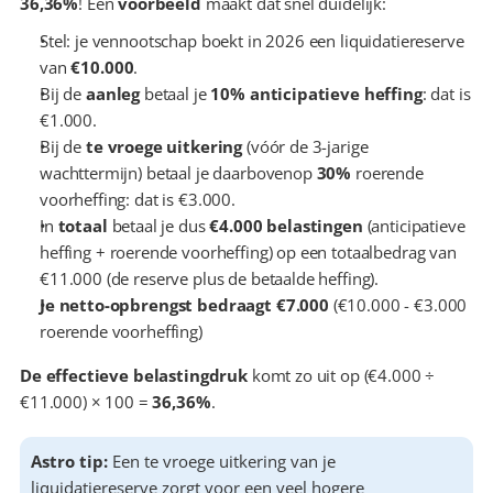
36,36%
! Een 
voorbeeld
 maakt dat snel duidelijk:
Stel: je vennootschap boekt in 2026 een liquidatiereserve 
van 
€10.000
.
Bij de 
aanleg
 betaal je 
10% anticipatieve heffing
: dat is 
€1.000.
Bij de 
te vroege uitkering
 (vóór de 3-jarige 
wachttermijn) betaal je daarbovenop 
30% 
roerende 
voorheffing: dat is €3.000.
In 
totaal
 betaal je dus 
€4.000 belastingen
 (anticipatieve 
heffing + roerende voorheffing) op een totaalbedrag van 
€11.000 (de reserve plus de betaalde heffing).
Je netto-opbrengst bedraagt €7.000
 (€10.000 - €3.000 
roerende voorheffing)
De effectieve belastingdruk
 komt zo uit op (€4.000 ÷ 
€11.000) × 100 = 
36,36%
.
Astro tip:
 Een te vroege uitkering van je 
liquidatiereserve zorgt voor een veel hogere 