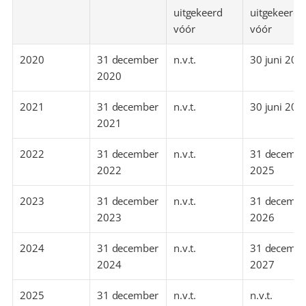
uitgekeerd 
uitgekeerd 
vóór
vóór
2020
31 december 
n.v.t.
30 juni 202
2020
2021
31 december 
n.v.t.
30 juni 202
2021
2022
31 december 
n.v.t.
31 december
2022
2025
2023
31 december 
n.v.t.
31 december
2023
2026
2024
31 december 
n.v.t.
31 december
2024
2027
2025
31 december 
n.v.t.
n.v.t.