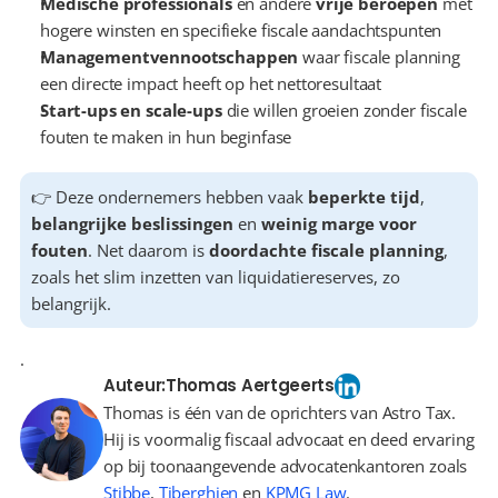
Medische professionals
 en andere 
vrije beroepen
 met 
hogere winsten en specifieke fiscale aandachtspunten
Managementvennootschappen
 waar fiscale planning 
een directe impact heeft op het nettoresultaat
Start-ups en scale-ups
 die willen groeien zonder fiscale 
fouten te maken in hun beginfase
👉 Deze ondernemers hebben vaak 
beperkte tijd
, 
belangrijke beslissingen
 en 
weinig marge voor 
fouten
. Net daarom is 
doordachte fiscale planning
, 
zoals het slim inzetten van liquidatiereserves, zo 
belangrijk.
.
Auteur:
Thomas Aertgeerts
Thomas is één van de oprichters van Astro Tax.
Hij is voormalig fiscaal advocaat en deed ervaring
op bij toonaangevende advocatenkantoren zoals
Stibbe
,
Tiberghien
en
KPMG Law
.