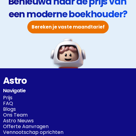
Benieuwd naar de prijs van 
een moderne boekhouder?
Bereken je vaste maandtarief
Astro
Navigatie
Prijs
FAQ
Blogs
Ons Team
Astro Nieuws
Offerte Aanvragen
Vennootschap oprichten