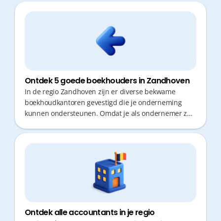
Ontdek 5 goede boekhouders in Zandhoven
In de regio Zandhoven zijn er diverse bekwame
boekhoudkantoren gevestigd die je onderneming
kunnen ondersteunen. Omdat je als ondernemer zo
min mogelijk tijd wilt verliezen aan administratie of
verplaatsingen, is de keuze voor een efficiënte
partner cruciaal. Naast correcte cijfers zijn vooral
proactief fiscaal advies en snelle responstijden
doorslaggevende factoren voor een succesvolle
samenwerking.
Ontdek alle accountants in je regio