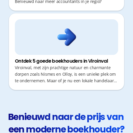
Benieuwd naar meer accountants in je regio?
Ontdek 5 goede boekhouders in Viroinval
Viroinval, met zijn prachtige natuur en charmante
dorpen zoals Nismes en Olloy, is een unieke plek om
te ondernemen. Maar of je nu een lokale handelaar
bent of een consultant, je wil geen kostbare tijd
verliezen aan administratie. Een goede boekhouder is
cruciaal voor correct fiscaal advies en snelle
responstijden. In deze landelijke regio is een
efficiënte partner die je digitaal ondersteunt vaak de
Benieuwd naar de prijs van 
sleutel tot succes, zodat jij je kan focussen op wat
een moderne boekhouder?
echt telt: je zaak laten groeien.