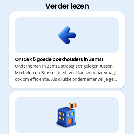
Verder lezen
Ontdek 5 goede boekhouders in Zemst
Ondernemen in Zemst, strategisch gelegen tussen
Mechelen en Brussel, biedt veel kansen maar vraagt
ook om efficiëntie. Als drukke ondernemer wil je geen
tijd verliezen in de file of aan papierwerk. Een
boekhouder die snel reageert en proactief meedenkt
over jouw fiscale situatie is essentieel. Wij
selecteerden vijf betrouwbare partners in de regio.