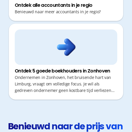
Ontdek alle accountants in je regio
Benieuwd naar meer accountants in je regio?
Ontdek 5 goede boekhouders in Zonhoven
Ondernemen in Zonhoven, het bruisende hart van
Limburg, vraagt om volledige focus. Je wil als
gedreven ondernemer geen kostbare tijd verliezen
met verplaatsingen naar je boekhouder of wachten
op cijfers die achterlopen. Snel fiscaal advies en korte
responstijden zijn cruciaal voor jouw groei. Wij
selecteerden 5 kantoren die je kunnen ondersteunen,
waarbij moderne efficiëntie het verschil maakt.
Benieuwd naar de prijs van 