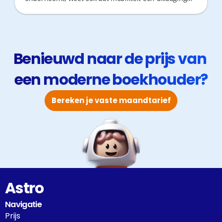
kan zijn. Niemand wil kostbare tijd verliezen in de file
voor een simpele afspraak. Daarom is de keuze voor
een boekhouder cruciaal: je zoekt niet enkel fiscaal
topadvies, maar ook een partner die snel schakelt.
Benieuwd naar de prijs van 
een moderne boekhouder?
Bereken je vaste maandtarief
Astro
Navigatie
Prijs