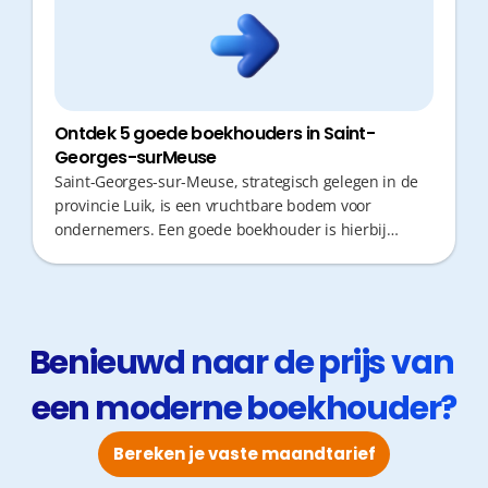
Ontdek 5 goede boekhouders in Saint-
Georges-surMeuse
Saint-Georges-sur-Meuse, strategisch gelegen in de
provincie Luik, is een vruchtbare bodem voor
ondernemers. Een goede boekhouder is hierbij
cruciaal: niemand wil kostbare tijd verliezen aan
verplaatsingen of administratieve rompslomp.
Ondernemers zoeken vandaag naar snelle
responstijden en proactief fiscaal advies om hun
groei te ondersteunen.
Benieuwd naar de prijs van 
een moderne boekhouder?
Bereken je vaste maandtarief