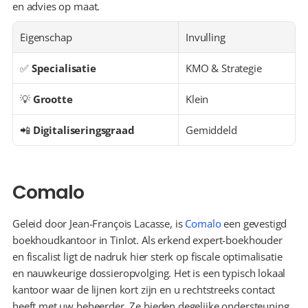
en advies op maat.
Eigenschap
Invulling
✅ 
Specialisatie
KMO & Strategie
💡 
Grootte
Klein
📲 
Digitaliseringsgraad
Gemiddeld
Comalo
Geleid door Jean-François Lacasse, is 
Comalo
 een gevestigd 
boekhoudkantoor in Tinlot. Als erkend expert-boekhouder 
en fiscalist ligt de nadruk hier sterk op fiscale optimalisatie 
en nauwkeurige dossieropvolging. Het is een typisch lokaal 
kantoor waar de lijnen kort zijn en u rechtstreeks contact 
heeft met uw beheerder. Ze bieden degelijke ondersteuning 