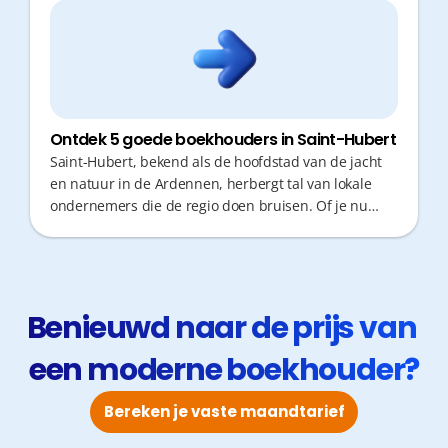
Ontdek 5 goede boekhouders in Saint-Hubert
Saint-Hubert, bekend als de hoofdstad van de jacht
en natuur in de Ardennen, herbergt tal van lokale
ondernemers die de regio doen bruisen. Of je nu
actief bent in toerisme, horeca of dienstverlening,
een goede boekhouder is cruciaal om geen kostbare
tijd te verliezen. Je zoekt een partner die niet alleen
cijfers verwerkt, maar ook proactief meedenkt over
jouw fiscale optimalisatie. In een uitgestrekte regio
Benieuwd naar de prijs van 
wil je bovendien snelle antwoorden zonder uren
een moderne boekhouder?
onderweg te zijn.
Bereken je vaste maandtarief