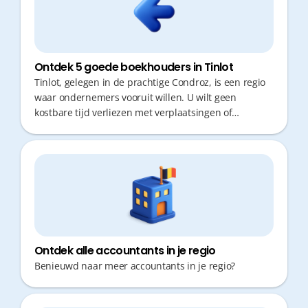
Ontdek 5 goede boekhouders in Tinlot
Tinlot, gelegen in de prachtige Condroz, is een regio
waar ondernemers vooruit willen. U wilt geen
kostbare tijd verliezen met verplaatsingen of
administratieve rompslomp. Een goede boekhouder
is cruciaal: niet alleen voor correcte cijfers, maar
vooral voor snel en proactief fiscaal advies. De juiste
keuze geeft u de vrijheid om te focussen op wat telt:
uw zaak doen groeien.
Ontdek alle accountants in je regio
Benieuwd naar meer accountants in je regio?