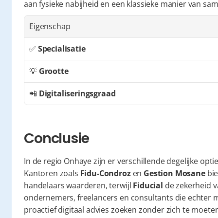
aan fysieke nabijheid en een klassieke manier van s
Eigenschap
✅ 
Specialisatie
💡 
Grootte
📲 
Digitaliseringsgraad
Conclusie
In de regio Onhaye zijn er verschillende degelijke opt
Kantoren zoals 
Fidu-Condroz
 en 
Gestion Mosane
 bi
handelaars waarderen, terwijl 
Fiducial
 de zekerheid 
ondernemers, freelancers en consultants die echter ma
proactief digitaal advies zoeken zonder zich te moeten 