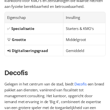
klankbord voor KMO's en zelfstandigen die waarde hechten 
aan fysieke bereikbaarheid en betrouwbaarheid.
Eigenschap
Invulling
✅ 
Specialisatie
Starters & KMO's
💡 
Grootte
Middelgroot
📲 
Digitaliseringsgraad
Gemiddeld
Decofis
Gelegen in het centrum van de stad, biedt 
Decofis
 een breed 
pakket aan diensten, variërend van fiscaliteit tot 
management consulting. Het kantoor, opgericht door 
iemand met ervaring in de 'Big 4', combineert de expertise 
van een grotere speler met de toegankelijkheid van een 