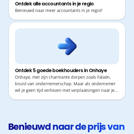
Ontdek alle accountants in je regio
Benieuwd naar meer accountants in je regio?
Ontdek 5 goede boekhouders in Onhaye
Onhaye, met zijn charmante dorpen zoals Falaën,
bruist van ondernemerschap. Maar als ondernemer
wil je geen tijd verliezen met verplaatsingen naar je
boekhouder. Snel fiscaal advies en korte
responstijden zijn essentieel. De juiste partner kiezen
bespaart je niet alleen geld, maar ook kostbare uren
die je liever in je zaak steekt.
Benieuwd naar de prijs van 