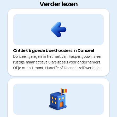
Verder lezen
Ontdek 5 goede boekhouders in Donceel
Donceel, gelegen in het hart van Haspengouw, is een
rustige maar actieve uitvalsbasis voor ondernemers.
Of je nu in Limont, Haneffe of Donceel zelf werkt, je
wilt geen kostbare tijd verliezen met verplaatsingen.
Een goede boekhouder biedt niet alleen cijfers, maar
ook proactief fiscaal advies en snelle responstijden.
Hieronder vind je 5 kantoren in de regio Donceel.