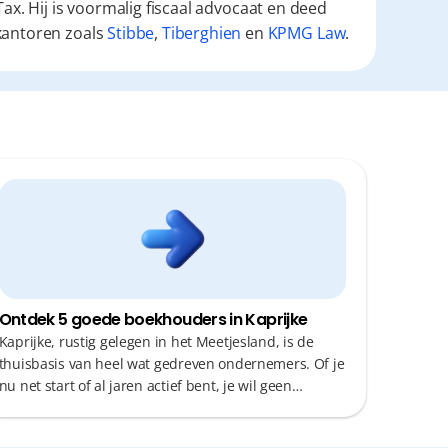
ax. Hij is voormalig fiscaal advocaat en deed
kantoren zoals
Stibbe
,
Tiberghien
en
KPMG Law
.
Ontdek 5 goede boekhouders in Kaprijke
Kaprijke, rustig gelegen in het Meetjesland, is de
thuisbasis van heel wat gedreven ondernemers. Of je
nu net start of al jaren actief bent, je wil geen
kostbare tijd verliezen aan administratieve
rompslomp. Een boekhouder die proactief meedenkt,