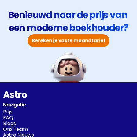
responstijden en efficiëntie zijn minstens even
belangrijk in de huidige economie.
Benieuwd naar de prijs van 
een moderne boekhouder?
Bereken je vaste maandtarief
Astro
Navigatie
Prijs
FAQ
Blogs
Ons Team
Astro Nieuws