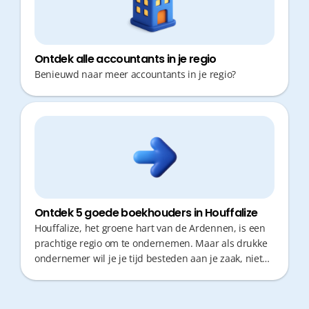
het verschil voor jouw balans werk-privé.
Ontdek alle accountants in je regio
Benieuwd naar meer accountants in je regio?
Ontdek 5 goede boekhouders in Houffalize
Houffalize, het groene hart van de Ardennen, is een
prachtige regio om te ondernemen. Maar als drukke
ondernemer wil je je tijd besteden aan je zaak, niet
aan het rijden naar afspraken of het sorteren van
bonnetjes. Een goede boekhouder is essentieel voor
correct fiscaal advies en gemoedsrust, maar snelle