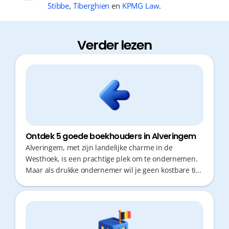
Stibbe
,
Tiberghien
en
KPMG Law
.
Verder lezen
Ontdek 5 goede boekhouders in Alveringem
Alveringem, met zijn landelijke charme in de
Westhoek, is een prachtige plek om te ondernemen.
Maar als drukke ondernemer wil je geen kostbare tijd
verliezen aan administratie of verre verplaatsingen.
Een goede boekhouder die proactief meedenkt en
snel reageert is cruciaal voor jouw fiscale
optimalisatie. Of je nu kiest voor een kantoor om de
hoek of een digitale partner, de juiste keuze maakt