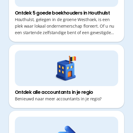
Ontdek 5 goede boekhouders in Houthulst
Houthulst, gelegen in de groene Westhoek, is een
plek waar lokaal ondernemerschap floreert. Of u nu
een startende zelfstandige bent of een gevestigde
KMO runt, het vinden van een geschikte boekhouder
is cruciaal voor uw succes. Niemand wil kostbare tijd
verliezen met verre verplaatsingen of administratieve
rompslomp; u wilt zich focussen op uw zaak. Een
goede boekhouder biedt niet alleen correct
cijferwerk, maar fungeert ook als een proactieve gids
in het complexe fiscale landschap, met snelle
responstijden als absolute must.
Ontdek alle accountants in je regio
Benieuwd naar meer accountants in je regio?