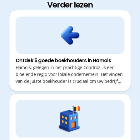
Verder lezen
Ontdek 5 goede boekhouders in Hamois
Hamois, gelegen in het prachtige Condroz, is een
bloeiende regio voor lokale ondernemers. Het vinden
van de juiste boekhouder is cruciaal om uw bedrijf
financieel gezond te houden. Als ondernemer wilt u
echter geen kostbare tijd verliezen aan
verplaatsingen of administratieve rompslomp. Snelle
responstijden en proactief fiscaal advies zijn vandaag
de dag onmisbaar voor wie efficiënt wil groeien.