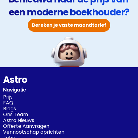
levensbelang. Een boekhouder die kort op de bal
een moderne boekhouder?
speelt en vlot bereikbaar is, zorgt ervoor dat jij je
volledig kan focussen op de groei van je zaak.
Bereken je vaste maandtarief
Astro
Navigatie
Prijs
FAQ
Blogs
Ons Team
Astro Nieuws
Offerte Aanvragen
Vennootschap oprichten
Jobs