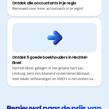
Ontdek alle accountants in je regio
Benieuwd naar meer accountants in je regio?
Ontdek 5 goede boekhouders in Hechtel-
Eksel
Hechtel-Eksel, gelegen in het groene hart van
Limburg, kent een bloeiend ondernemersklimaat.
Voor lokale zelfstandigen en KMO's is het vinden van
de juiste boekhouder een cruciale stap. Tijd is
immers geld; je wil als ondernemer zo weinig
mogelijk uren verliezen aan verplaatsingen of
administratieve rompslomp. Naast correcte cijfers is
vooral snel en proactief fiscaal advies van
Benieuwd naar de prijs van 