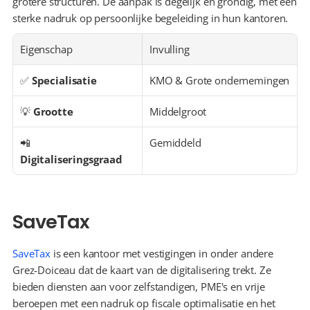
grotere structuren. De aanpak is degelijk en grondig, met een 
sterke nadruk op persoonlijke begeleiding in hun kantoren.
Eigenschap
Invulling
✅ 
Specialisatie
KMO & Grote ondernemingen
💡 
Grootte
Middelgroot
📲 
Gemiddeld
Digitaliseringsgraad
SaveTax
SaveTax
 is een kantoor met vestigingen in onder andere 
Grez-Doiceau dat de kaart van de digitalisering trekt. Ze 
bieden diensten aan voor zelfstandigen, PME's en vrije 
beroepen met een nadruk op fiscale optimalisatie en het 