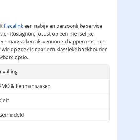
t 
Fiscalink
 een nabije en persoonlijke service 
vier Rossignon, focust op een menselijke 
l eenmanszaken als vennootschappen met hun 
or wie op zoek is naar een klassieke boekhouder 
ouwbare optie.
Invulling
KMO & Eenmanszaken
Klein
Gemiddeld