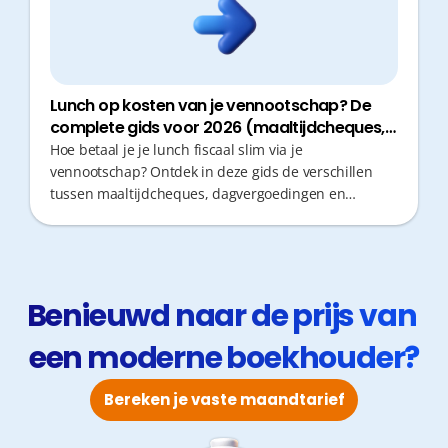
Lunch op kosten van je vennootschap? De
complete gids voor 2026 (maaltijdcheques,
dagvergoedingen en restaurantkosten)
Hoe betaal je je lunch fiscaal slim via je
vennootschap? Ontdek in deze gids de verschillen
tussen maaltijdcheques, dagvergoedingen en
restaurantkosten in 2026, inclusief voorwaarden,
fiscale voordelen en praktische tips voor
zelfstandigen.
Benieuwd naar de prijs van 
een moderne boekhouder?
Bereken je vaste maandtarief