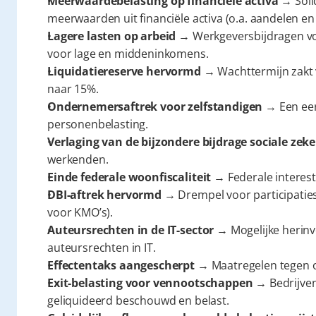
Meerwaardebelasting op financiële activa
 → Soli
meerwaarden uit financiële activa (o.a. aandelen en 
Lagere lasten op arbeid
 → Werkgeversbijdragen voo
voor lage en middeninkomens.
Liquidatiereserve hervormd
 → Wachttermijn zakt va
naar 15%.
Ondernemersaftrek voor zelfstandigen
 → Een eer
personenbelasting.
Verlaging van de bijzondere bijdrage sociale zek
werkenden.
Einde federale woonfiscaliteit
 → Federale interest
DBI-aftrek hervormd
 → Drempel voor participaties 
voor KMO’s).
Auteursrechten in de IT-sector
 → Mogelijke herinv
auteursrechten in IT.
Effectentaks aangescherpt
 → Maatregelen tegen o
Exit-belasting voor vennootschappen
 → Bedrijven 
geliquideerd beschouwd en belast.