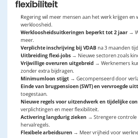
flexibiliteit
Regering wil meer mensen aan het werk krijgen en 
werkloosheid.
Werkloosheidsuitkeringen beperkt tot 2 jaar
 → W
meer.
Verplichte inschrijving bij VDAB
 na 3 maanden tijd
Uitbreiding flexi-jobs
 → Nieuwe sectoren zoals kind
Vrijwillige overuren uitgebreid
 → Werknemers kunn
zonder extra bijdragen.
Minimumloon stijgt
 → Gecompenseerd door verla
Einde van brugpensioen (SWT) en vervroegde uit
toegestaan.
Nieuwe regels voor uitzendwerk en tijdelijke co
verplichtingen en meer flexibiliteit.
Activering langdurig zieken
 → Strengere controle 
hervalregels.
Flexibele arbeidsuren
 → Meer vrijheid voor werkne