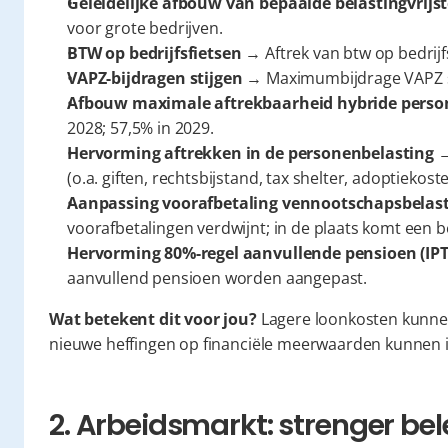
Geleidelijke afbouw van bepaalde belastingvrijst
voor grote bedrijven.
BTW op bedrijfsfietsen
 → Aftrek van btw op bedrijf
VAPZ-bijdragen stijgen
 → Maximumbijdrage VAPZ st
Afbouw maximale aftrekbaarheid hybride pers
2028; 57,5% in 2029.
Hervorming aftrekken in de personenbelasting
 
(o.a. giften, rechtsbijstand, tax shelter, adoptiekoste
Aanpassing voorafbetaling vennootschapsbelas
voorafbetalingen verdwijnt; in de plaats komt een be
Hervorming 80%-regel aanvullende pensioen (IP
aanvullend pensioen worden aangepast.
Wat betekent dit voor jou?
 Lagere loonkosten kunne
nieuwe heffingen op financiële meerwaarden kunnen 
2. Arbeidsmarkt: strenger bel