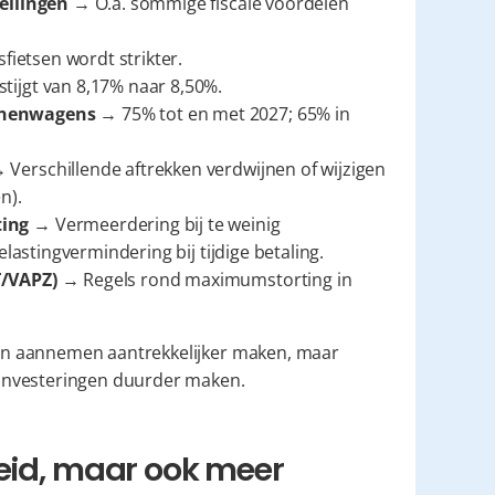
ellingen
 → O.a. sommige fiscale voordelen 
sfietsen wordt strikter.
ijgt van 8,17% naar 8,50%.
onenwagens
 → 75% tot en met 2027; 65% in 
→ Verschillende aftrekken verdwijnen of wijzigen 
n).
ting
 → Vermeerdering bij te weinig 
lastingvermindering bij tijdige betaling.
T/VAPZ)
 → Regels rond maximumstorting in 
n aannemen aantrekkelijker maken, maar 
investeringen duurder maken.
eid, maar ook meer 