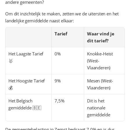
andere gemeenten?
Om dit inzichtelijk te maken, zetten we de uitersten en het 
landelijke gemiddelde naast elkaar:
Tarief
Waar vind je 
dit tarief?
Het Laagste Tarief 
0%
Knokke-Heist 
🥇
(West-
Vlaanderen)
Het Hoogste Tarief 
9%
Mesen (West-
💰
Vlaanderen)
Het Belgisch 
7,5%
Dit is het 
gemiddelde 🇧🇪
nationale 
gemiddelde
De gemeentebelasting in Zemst bedraagt 7,0% en is dus 