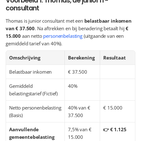
Voorbeeld 1: Thomas, de junior IT-
consultant
Thomas is junior consultant met een 
belastbaar inkomen 
van € 37.500
. Na aftrekken en bij benadering betaalt hij 
€ 
15.000
 aan netto 
personenbelasting
 (uitgaande van een 
gemiddeld tarief van 40%).
Omschrijving
Berekening
Resultaat
Belastbaar inkomen
€ 37.500
Gemiddeld 
40%
belastingstarief (Fictief)
Netto personenbelasting 
40% van € 
€ 15.000
(Basis)
37.500
Aanvullende 
7,5% van € 
👉 € 1.125
gemeentebelasting 
15.000