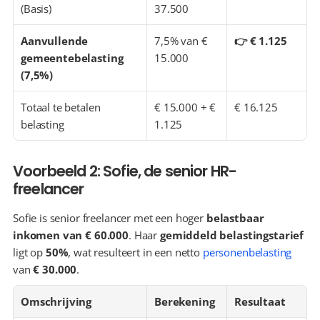
(Basis)
37.500
Aanvullende 
7,5% van € 
👉 € 1.125
gemeentebelasting 
15.000
(7,5%)
Totaal te betalen 
€ 15.000 + € 
€ 16.125
belasting
1.125
Voorbeeld 2: Sofie, de senior HR-
freelancer
Sofie is senior freelancer met een hoger 
belastbaar 
inkomen van € 60.000
. Haar 
gemiddeld belastingstarief
ligt op 
50%
, wat resulteert in een netto 
personenbelasting
van 
€ 30.000
.
Omschrijving
Berekening
Resultaat