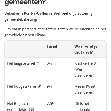
gemeenten?
Betaal je in 
Pont-à-Celles
 relatief veel of juist weinig 
gemeentebelasting?
Om dat in perspectief te zetten, zetten we de uitersten en het 
gemiddelde naast elkaar:
Tarief
Waar vind je 
dit tarief?
Het laagste tarief 🥇
0%
Knokke-Heist 
(West-
Vlaanderen)
Het hoogste tarief 💰
9%
Mesen (West-
Vlaanderen)
Het Belgisch 
7,5%
Dit is het 
gemiddelde 🇧🇪
nationale 