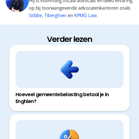
Hij is voormalig fiscaal advocaat en deed ervaring
op bij toonaangevende advocatenkantoren zoals
Stibbe
,
Tiberghien
en
KPMG Law
.
Verder lezen
Hoeveel gemeentebelasting betaal je in
Enghien?