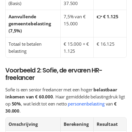
(Basis)
37.500
Aanvullende 
7,5% van € 
👉 € 1.125
gemeentebelasting 
15.000
(7,5%)
Totaal te betalen 
€ 15.000 + € 
€ 16.125
belasting
1.125
Voorbeeld 2: Sofie, de ervaren HR-
freelancer
Sofie is een senior freelancer met een hoger 
belastbaar 
inkomen van € 60.000
. Haar gemiddelde belastingdruk ligt 
op 
50%
, wat leidt tot een netto 
personenbelasting
 van 
€ 
30.000
.
Omschrijving
Berekening
Resultaat