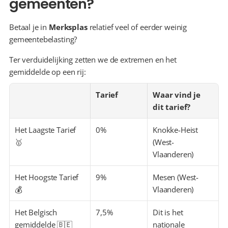
gemeenten?
Betaal je in 
Merksplas
 relatief veel of eerder weinig 
gemeentebelasting?
Ter verduidelijking zetten we de extremen en het 
gemiddelde op een rij:
Tarief
Waar vind je 
dit tarief?
Het Laagste Tarief 
0%
Knokke-Heist 
🥇
(West-
Vlaanderen)
Het Hoogste Tarief 
9%
Mesen (West-
💰
Vlaanderen)
Het Belgisch 
7,5%
Dit is het 
gemiddelde 🇧🇪
nationale 