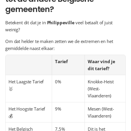
gemeenten?
Betekent dit dat je in 
Philippeville
 veel betaalt of juist 
weinig?
Om dat helder te maken zetten we de extremen en het 
gemiddelde naast elkaar:
Tarief
Waar vind je 
dit tarief?
Het Laagste Tarief 
0%
Knokke-Heist 
🥇
(West-
Vlaanderen)
Het Hoogste Tarief 
9%
Mesen (West-
💰
Vlaanderen)
Het Belgisch 
7,5%
Dit is het 