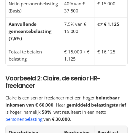
Netto personenbelasting 
40% van € 
€ 15.000
(Basis)
37.500
Aanvullende 
7,5% van € 
👉 € 1.125
gemeentebelasting 
15.000
(7,5%)
Totaal te betalen 
€ 15.000 + € 
€ 16.125
belasting
1.125
Voorbeeld 2: Claire, de senior HR-
freelancer
Claire is een senior freelancer met een hoger 
belastbaar 
inkomen van € 60.000
. Haar 
gemiddeld belastingstarief
is hoger, namelijk 
50%
, wat resulteert in een netto 
personenbelasting
 van 
€ 30.000
.
Omschrijving
Berekening
Resultaat