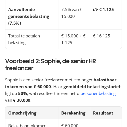
Aanvullende 
7,5% van € 
👉 € 1.125
gemeentebelasting 
15.000
(7,5%)
Totaal te betalen 
€ 15.000 + € 
€ 16.125
belasting
1.125
Voorbeeld 2: Sophie, de senior HR 
freelancer
Sophie is een senior freelancer met een hoger 
belastbaar 
inkomen van € 60.000
. Haar 
gemiddeld belastingstarief
ligt op 
50%
, wat resulteert in een netto 
personenbelasting
van 
€ 30.000
.
Omschrijving
Berekening
Resultaat
Belastbaar inkomen
€ 60.000