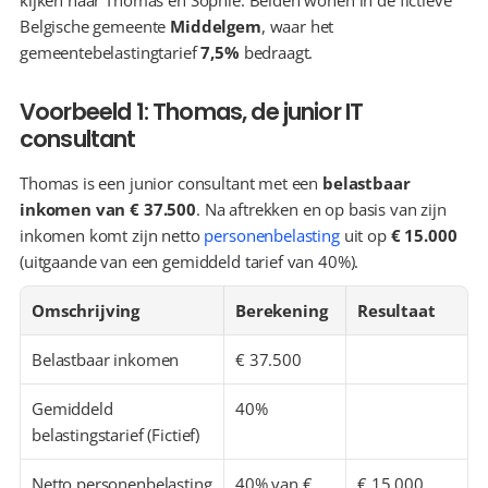
kijken naar Thomas en Sophie. Beiden wonen in de fictieve 
Belgische gemeente 
Middelgem
, waar het 
gemeentebelastingtarief 
7,5%
 bedraagt.
Voorbeeld 1: Thomas, de junior IT 
consultant
Thomas is een junior consultant met een 
belastbaar 
inkomen van € 37.500
. Na aftrekken en op basis van zijn 
inkomen komt zijn netto 
personenbelasting
 uit op 
€ 15.000
(uitgaande van een gemiddeld tarief van 40%).
Omschrijving
Berekening
Resultaat
Belastbaar inkomen
€ 37.500
Gemiddeld 
40%
belastingstarief (Fictief)
Netto personenbelasting 
40% van € 
€ 15.000