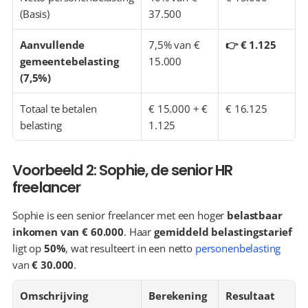
(Basis)
37.500
Aanvullende 
7,5% van € 
👉 € 1.125
gemeentebelasting 
15.000
(7,5%)
Totaal te betalen 
€ 15.000 + € 
€ 16.125
belasting
1.125
Voorbeeld 2: Sophie, de senior HR 
freelancer
Sophie is een senior freelancer met een hoger 
belastbaar 
inkomen van € 60.000
. Haar 
gemiddeld belastingstarief
ligt op 
50%
, wat resulteert in een netto 
personenbelasting
van 
€ 30.000
.
Omschrijving
Berekening
Resultaat