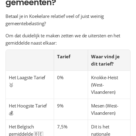
gemeenten?
Betaal je in Koekelare relatief veel of juist weinig 
gemeentebelasting?
Om dat duidelijk te maken zetten we de uitersten en het 
gemiddelde naast elkaar:
Tarief
Waar vind je 
dit tarief?
Het Laagste Tarief 
0%
Knokke-Heist 
🥇
(West-
Vlaanderen)
Het Hoogste Tarief 
9%
Mesen (West-
💰
Vlaanderen)
Het Belgisch 
7,5%
Dit is het 
gemiddelde 🇧🇪
nationale 