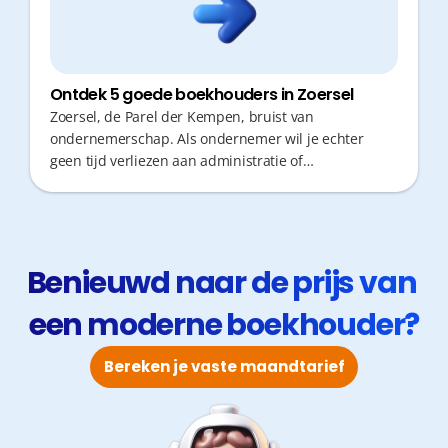
Ontdek 5 goede boekhouders in Zoersel
Zoersel, de Parel der Kempen, bruist van
ondernemerschap. Als ondernemer wil je echter
geen tijd verliezen aan administratie of
verplaatsingen. Een boekhouder die niet alleen cijfers
verwerkt, maar ook snel en proactief fiscaal advies
geeft, is cruciaal voor jouw groei. Ontdek hier de
beste opties voor jouw zaak in de regio.
Benieuwd naar de prijs van 
een moderne boekhouder?
Bereken je vaste maandtarief