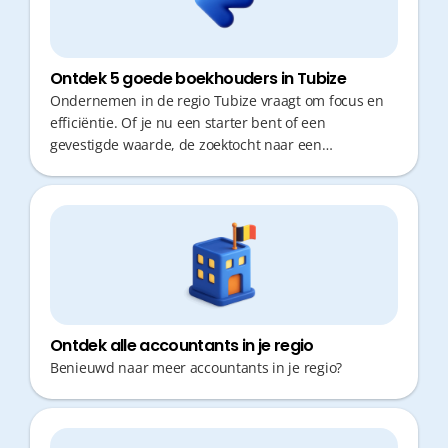
Ontdek 5 goede boekhouders in Tubize
Ondernemen in de regio Tubize vraagt om focus en
efficiëntie. Of je nu een starter bent of een
gevestigde waarde, de zoektocht naar een
boekhouder die niet alleen cijfers verwerkt maar ook
proactief meedenkt, is cruciaal. Niemand wil kostbare
tijd verliezen in de file voor het binnenbrengen van
bonnetjes of dagen wachten op een antwoord op een
simpele fiscale vraag. Een geschikte financiële
partner is de sleutel tot groei.
Ontdek alle accountants in je regio
Benieuwd naar meer accountants in je regio?