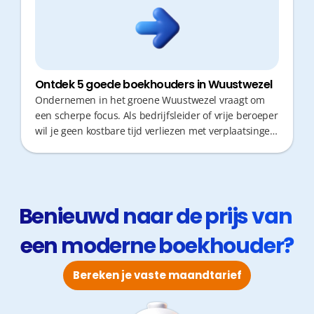
Ontdek 5 goede boekhouders in Wuustwezel
Ondernemen in het groene Wuustwezel vraagt om
een scherpe focus. Als bedrijfsleider of vrije beroeper
wil je geen kostbare tijd verliezen met verplaatsingen
naar je boekhouder of wachten op antwoorden. Een
partner die niet alleen cijfers verwerkt, maar ook
proactief fiscaal advies geeft en digitaal bereikbaar is,
maakt het verschil. Zo houd jij je handen vrij voor wat
echt telt: de groei van je zaak. Ontdek hieronder vijf
Benieuwd naar de prijs van 
betrouwbare boekhouders in de regio Wuustwezel.
een moderne boekhouder?
Bereken je vaste maandtarief