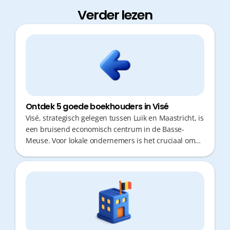
Verder lezen
Ontdek 5 goede boekhouders in Visé
Visé, strategisch gelegen tussen Luik en Maastricht, is
een bruisend economisch centrum in de Basse-
Meuse. Voor lokale ondernemers is het cruciaal om
geen tijd te verliezen met administratie of onnodige
verplaatsingen. Een goede boekhouder is meer dan
een cijferaar; het is een partner die proactief fiscaal
advies geeft en snel reageert. In deze regio zijn er
diverse opties, van traditionele kantoren tot moderne
digitale oplossingen die je kostbare tijd besparen.