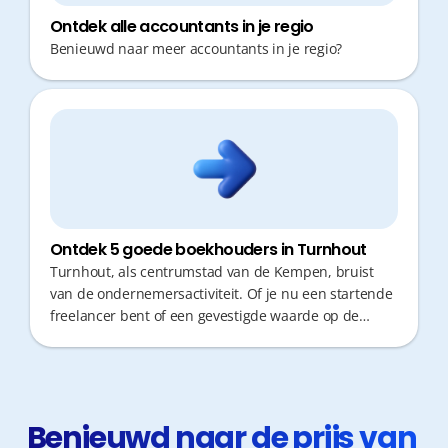
Ontdek alle accountants in je regio
Benieuwd naar meer accountants in je regio?
Ontdek 5 goede boekhouders in Turnhout
Turnhout, als centrumstad van de Kempen, bruist
van de ondernemersactiviteit. Of je nu een startende
freelancer bent of een gevestigde waarde op de
Grote Markt, een goede boekhouder is cruciaal voor
je succes. Ondernemers willen vandaag geen tijd
verliezen met verplaatsingen of papieren
administratie; ze zoeken efficiëntie, proactief fiscaal
advies en snelle responstijden om hun zaak te laten
Benieuwd naar de prijs van 
groeien.