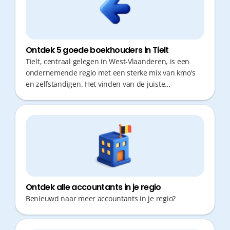
Ontdek 5 goede boekhouders in Tielt
Tielt, centraal gelegen in West-Vlaanderen, is een
ondernemende regio met een sterke mix van kmo's
en zelfstandigen. Het vinden van de juiste
boekhouder is cruciaal: als ondernemer wil je immers
geen kostbare tijd verliezen aan administratie of
verplaatsingen. Snelheid, bereikbaarheid en
proactief fiscaal advies maken vandaag het verschil
voor een gezonde bedrijfsvoering.
Ontdek alle accountants in je regio
Benieuwd naar meer accountants in je regio?