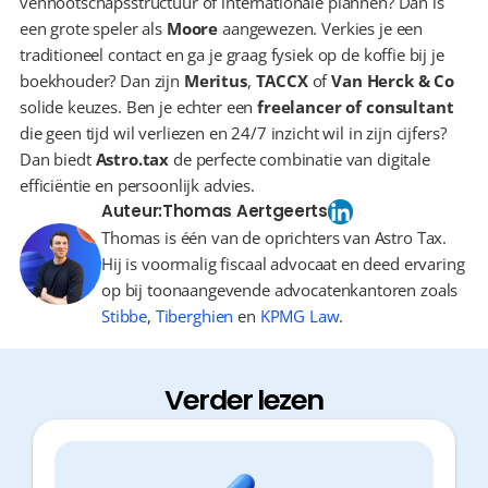
vennootschapsstructuur of internationale plannen? Dan is 
een grote speler als 
Moore
 aangewezen. Verkies je een 
traditioneel contact en ga je graag fysiek op de koffie bij je 
boekhouder? Dan zijn 
Meritus
, 
TACCX
 of 
Van Herck & Co
solide keuzes. Ben je echter een 
freelancer of consultant
die geen tijd wil verliezen en 24/7 inzicht wil in zijn cijfers? 
Dan biedt 
Astro.tax
 de perfecte combinatie van digitale 
efficiëntie en persoonlijk advies.
Auteur:
Thomas Aertgeerts
Thomas is één van de oprichters van Astro Tax.
Hij is voormalig fiscaal advocaat en deed ervaring
op bij toonaangevende advocatenkantoren zoals
Stibbe
,
Tiberghien
en
KPMG Law
.
Verder lezen