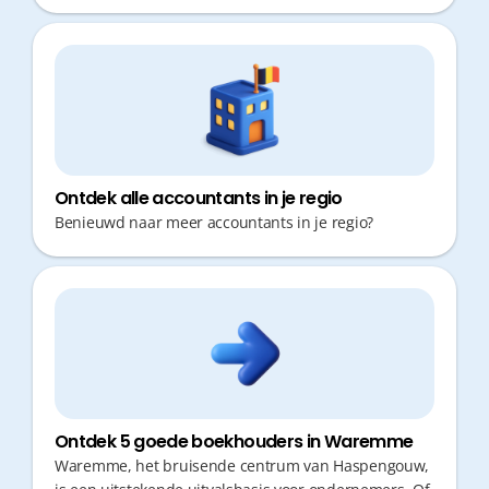
kostbare tijd verliezen met administratieve
rompslomp of verplaatsingen. Een boekhouder die
proactief fiscaal advies geeft en snel reageert, is
cruciaal om je bedrijf efficiënt te laten groeien.
Ontdek alle accountants in je regio
Benieuwd naar meer accountants in je regio?
Ontdek 5 goede boekhouders in Waremme
Waremme, het bruisende centrum van Haspengouw,