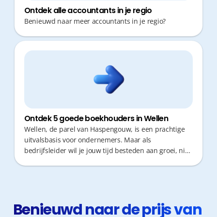
Ontdek alle accountants in je regio
Benieuwd naar meer accountants in je regio?
Ontdek 5 goede boekhouders in Wellen
Wellen, de parel van Haspengouw, is een prachtige
uitvalsbasis voor ondernemers. Maar als
bedrijfsleider wil je jouw tijd besteden aan groei, niet
aan administratieve rompslomp. Een goede
boekhouder is daarom cruciaal: je zoekt een partner
die niet alleen fiscaal optimaliseert, maar ook snel
reageert en proactief meedenkt om jou tijd en geld te
besparen.
Benieuwd naar de prijs van 