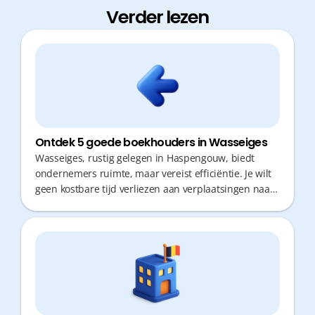
Verder lezen
Ontdek 5 goede boekhouders in Wasseiges
Wasseiges, rustig gelegen in Haspengouw, biedt
ondernemers ruimte, maar vereist efficiëntie. Je wilt
geen kostbare tijd verliezen aan verplaatsingen naar
je boekhouder. Een partner die digitaal werkt, snel
reageert en proactief fiscaal advies verleent, is
cruciaal. Zo vermijd je administratieve rompslomp en
focus je volledig op de groei van je zaak.