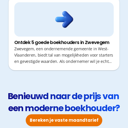
Ontdek 5 goede boekhouders in Zwevegem
Zwevegem, een ondernemende gemeente in West-
Vlaanderen, biedt tal van mogelijkheden voor starters
en gevestigde waarden. Als ondernemer wil je echter
zo weinig mogelijk kostbare tijd verliezen aan
administratie of verplaatsingen. Een boekhouder die
niet alleen cijfermatig sterk is, maar ook proactief
fiscaal advies geeft en snel reageert, is daarom
cruciaal voor het succes van je zaak.
Benieuwd naar de prijs van 
een moderne boekhouder?
Bereken je vaste maandtarief