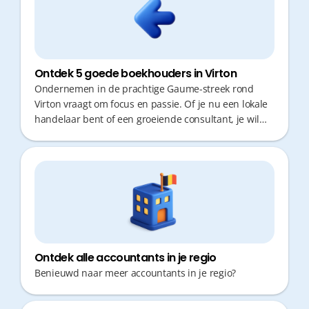
Ontdek 5 goede boekhouders in Virton
Ondernemen in de prachtige Gaume-streek rond
Virton vraagt om focus en passie. Of je nu een lokale
handelaar bent of een groeiende consultant, je wil
geen kostbare tijd verliezen met verplaatsingen of
administratieve rompslomp. Een goede boekhouder
is meer dan een cijferaar; het is een partner die snel
reageert en proactief fiscaal advies geeft. In een regio
waar traditie en vernieuwing elkaar ontmoeten, is de
keuze voor een moderne boekhoudpartner cruciaal
voor jouw succes.
Ontdek alle accountants in je regio
Benieuwd naar meer accountants in je regio?