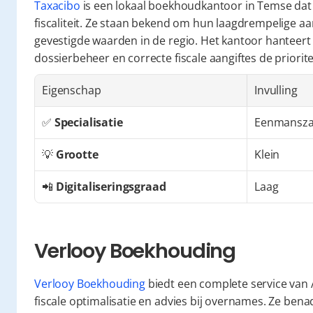
Taxacibo
 is een lokaal boekhoudkantoor in Temse dat 
fiscaliteit. Ze staan bekend om hun laagdrempelige aan
gevestigde waarden in de regio. Het kantoor hanteert e
dossierbeheer en correcte fiscale aangiftes de priorit
Eigenschap
Invulling
✅ 
Specialisatie
Eenmansza
💡 
Grootte
Klein
📲 
Digitaliseringsgraad
Laag
Verlooy Boekhouding
Verlooy Boekhouding
 biedt een complete service van A
fiscale optimalisatie en advies bij overnames. Ze ben