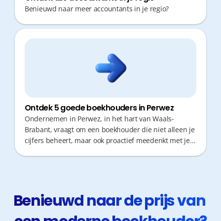
Benieuwd naar meer accountants in je regio?
Ontdek 5 goede boekhouders in Perwez
Ondernemen in Perwez, in het hart van Waals-
Brabant, vraagt om een boekhouder die niet alleen je
cijfers beheert, maar ook proactief meedenkt met je
zaak. Als ondernemer wil je immers zo weinig
mogelijk tijd verliezen aan administratie en
verplaatsingen. Een snelle respons en accuraat
fiscaal advies zijn cruciaal om je bedrijf gezond te
houden en te laten groeien zonder zorgen.
Benieuwd naar de prijs van 