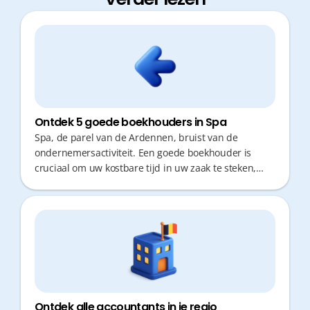
Ontdek 5 goede boekhouders in Spa
Spa, de parel van de Ardennen, bruist van de
ondernemersactiviteit. Een goede boekhouder is
cruciaal om uw kostbare tijd in uw zaak te steken,
niet in papierwerk. U zoekt een partner die fiscaal
topadvies geeft en snel reageert. Of u nu kiest voor
een kantoor om de hoek of een digitale expert, de
juiste keuze bespaart u uren werk en stress.
Ontdek alle accountants in je regio