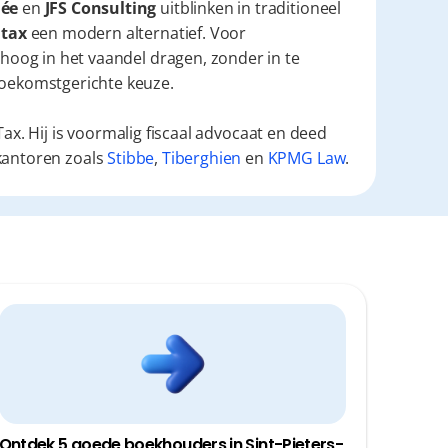
lée
 en 
JFS Consulting
 uitblinken in traditioneel 
.tax
 een modern alternatief. Voor 
 hoog in het vaandel dragen, zonder in te 
 toekomstgerichte keuze.
ax. Hij is voormalig fiscaal advocaat en deed
kantoren zoals
Stibbe
,
Tiberghien
en
KPMG Law
.
Ontdek 5 goede boekhouders in Sint-Pieters-