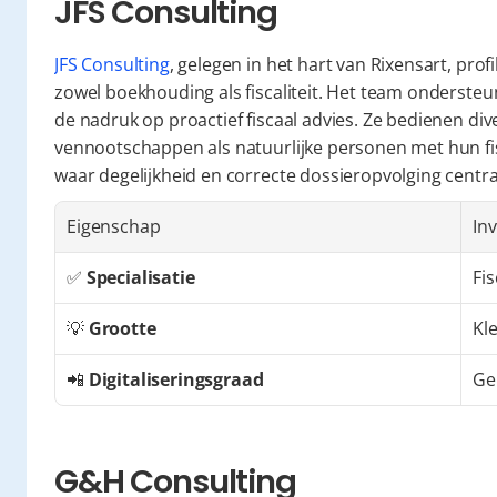
JFS Consulting
JFS Consulting
, gelegen in het hart van Rixensart, prof
zowel boekhouding als fiscaliteit. Het team ondersteunt
de nadruk op proactief fiscaal advies. Ze bedienen div
vennootschappen als natuurlijke personen met hun fisc
waar degelijkheid en correcte dossieropvolging centra
Eigenschap
Inv
✅ 
Specialisatie
Fi
💡 
Grootte
Kle
📲 
Digitaliseringsgraad
Ge
G&H Consulting