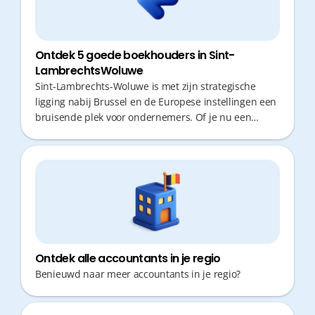
Ontdek 5 goede boekhouders in Sint-
LambrechtsWoluwe
Sint-Lambrechts-Woluwe is met zijn strategische
ligging nabij Brussel en de Europese instellingen een
bruisende plek voor ondernemers. Of je nu een
lokale handelaar, consultant of medisch specialist
bent, tijd is je kostbaarste bezit. Een goede
boekhouder bespaart je niet alleen administratieve
rompslomp, maar zorgt met proactief fiscaal advies
ook voor meer rendement. Snelheid en
bereikbaarheid zijn daarbij cruciaal.
Ontdek alle accountants in je regio
Benieuwd naar meer accountants in je regio?