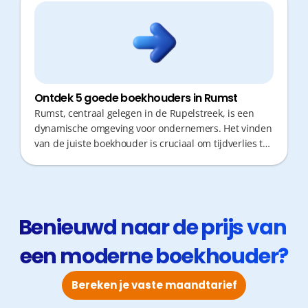
Ontdek 5 goede boekhouders in Rumst
Rumst, centraal gelegen in de Rupelstreek, is een
dynamische omgeving voor ondernemers. Het vinden
van de juiste boekhouder is cruciaal om tijdverlies te
vermijden en je te focussen op je kernactiviteiten.
Een moderne partner biedt niet alleen correcte
cijfers, maar ook snel fiscaal advies en korte
responstijden, zodat je bedrijf nooit stilstaat.
Benieuwd naar de prijs van 
een moderne boekhouder?
Bereken je vaste maandtarief