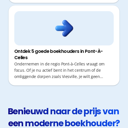
Ontdek 5 goede boekhouders in Pont-À-
Celles
Ondernemen in de regio Pont-à-Celles vraagt om
focus. Of je nu actief bent in het centrum of de
omliggende dorpen zoals Viesville, je wilt geen
kostbare tijd verliezen met administratieve
rompslomp. Een goede boekhouder is daarom
cruciaal: iemand die niet alleen cijfers verwerkt, maar
ook snel reageert en proactief fiscaal advies geeft. In
deze lijst ontdek je partners die je helpen groeien.
Benieuwd naar de prijs van 
een moderne boekhouder?