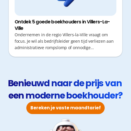
Ontdek 5 goede boekhouders in Villers-La-
Ville
Ondernemen in de regio Villers-la-Ville vraagt om
focus. Je wil als bedrijfsleider geen tijd verliezen aan
administratieve rompslomp of onnodige
verplaatsingen. Een boekhouder die proactief
meedenkt, fiscaal optimaliseert en snel reageert is
essentieel voor je groei. In deze digitale tijd is de
juiste financiële partner cruciaal. Wij selecteerden 5
kantoren.
Benieuwd naar de prijs van 
een moderne boekhouder?
Bereken je vaste maandtarief