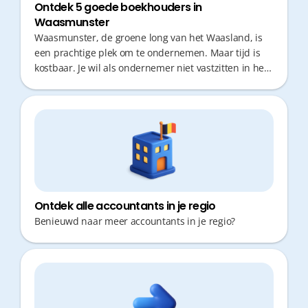
Ontdek 5 goede boekhouders in
Waasmunster
Waasmunster, de groene long van het Waasland, is
een prachtige plek om te ondernemen. Maar tijd is
kostbaar. Je wil als ondernemer niet vastzitten in het
verkeer of wachten op antwoorden. Snel fiscaal
advies en een efficiënte administratie zijn cruciaal
om te groeien. De juiste partner kiezen bespaart je
kopzorgen én geld.
Ontdek alle accountants in je regio
Benieuwd naar meer accountants in je regio?