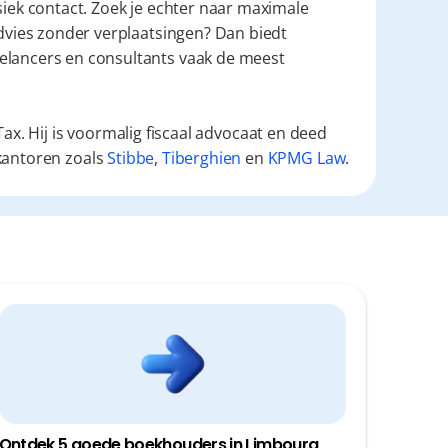
siek contact. Zoek je echter naar maximale 
tijdswinst, snelle digitale communicatie en proactief advies zonder verplaatsingen? Dan biedt 
elancers en consultants vaak de meest 
ax. Hij is voormalig fiscaal advocaat en deed
kantoren zoals
Stibbe
,
Tiberghien
en
KPMG Law
.
Ontdek 5 goede boekhouders in Limbourg