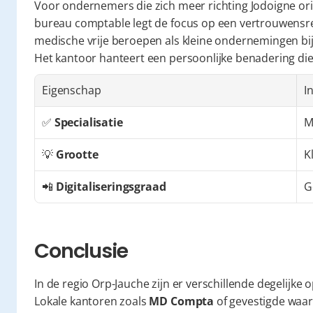
Voor ondernemers die zich meer richting Jodoigne orië
bureau comptable legt de focus op een vertrouwensrel
medische vrije beroepen als kleine ondernemingen bij h
Het kantoor hanteert een persoonlijke benadering di
Eigenschap
I
✅ 
Specialisatie
M
💡 
Grootte
K
📲 
Digitaliseringsgraad
G
Conclusie
In de regio Orp-Jauche zijn er verschillende degelijke 
Lokale kantoren zoals 
MD Compta
 of gevestigde waar