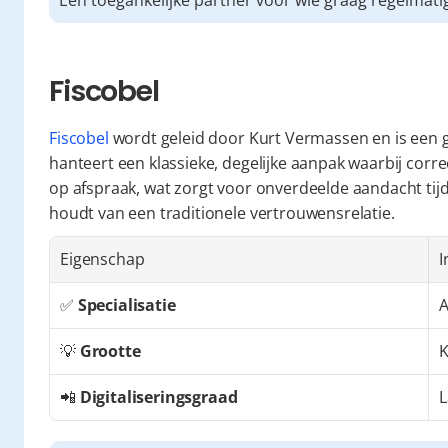
Een toegankelijke partner voor wie graag regelmatig
Fiscobel
Fiscobel
 wordt geleid door Kurt Vermassen en is een g
hanteert een klassieke, degelijke aanpak waarbij corre
op afspraak, wat zorgt voor onverdeelde aandacht tijd
houdt van een traditionele vertrouwensrelatie.
Eigenschap
I
✅ 
Specialisatie
A
💡 
Grootte
K
📲 
Digitaliseringsgraad
L