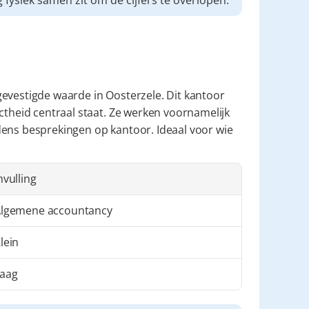
 fysiek samen zit om de cijfers te overlopen.
evestigde waarde in Oosterzele. Dit kantoor 
ctheid centraal staat. Ze werken voornamelijk 
ens besprekingen op kantoor. Ideaal voor wie 
nvulling
lgemene accountancy
lein
aag