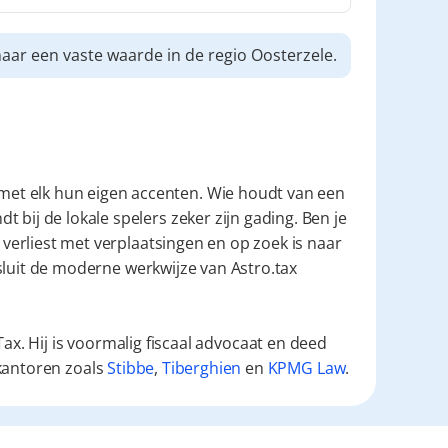
naar een vaste waarde in de regio Oosterzele.
et elk hun eigen accenten. Wie houdt van een 
bij de lokale spelers zeker zijn gading. Ben je 
echter een freelancer of consultant die liever geen tijd verliest met verplaatsingen en op zoek is naar 
sluit de moderne werkwijze van Astro.tax 
ax. Hij is voormalig fiscaal advocaat en deed
kantoren zoals
Stibbe
,
Tiberghien
en
KPMG Law
.