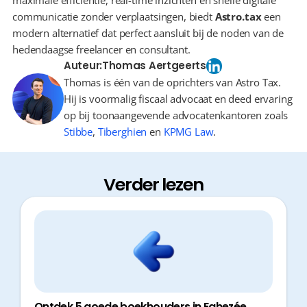
maximale efficiëntie, real-time inzichten en snelle digitale 
communicatie zonder verplaatsingen, biedt 
Astro.tax
 een 
modern alternatief dat perfect aansluit bij de noden van de 
hedendaagse freelancer en consultant.
Auteur:
Thomas Aertgeerts
Thomas is één van de oprichters van Astro Tax.
Hij is voormalig fiscaal advocaat en deed ervaring
op bij toonaangevende advocatenkantoren zoals
Stibbe
,
Tiberghien
en
KPMG Law
.
Verder lezen
Ontdek 5 goede boekhouders in Eghezée