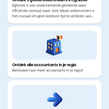
Eghezée is een ondernemende gemeente waar
efficiëntie centraal staat. Voor lokale ondernemers is
het cruciaal om geen kostbare tijd te verliezen aan
verplaatsingen of administratieve rompslomp. Een
goede boekhouder biedt niet alleen correct fiscaal
advies, maar reageert ook snel op vragen. In een
wereld die steeds sneller draait, is een proactieve
partner die je cijfers van nabij opvolgt onmisbaar
voor gezonde groei.
Ontdek alle accountants in je regio
Benieuwd naar meer accountants in je regio?