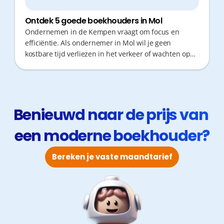
Ontdek 5 goede boekhouders in Mol
Ondernemen in de Kempen vraagt om focus en
efficiëntie. Als ondernemer in Mol wil je geen
kostbare tijd verliezen in het verkeer of wachten op
antwoorden. Een goede boekhouder doet meer dan
enkel cijfers verwerken; proactief fiscaal advies en
snelle responstijden zijn cruciaal voor jouw groei.
Ontdek hier vijf betrouwbare opties voor jouw zaak.
Benieuwd naar de prijs van 
een moderne boekhouder?
Bereken je vaste maandtarief