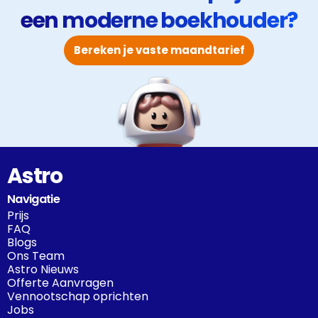
een moderne boekhouder?
moderne tijden het verschil tussen stilstand en groei.
Bereken je vaste maandtarief
Astro
Navigatie
Prijs
FAQ
Blogs
Ons Team
Astro Nieuws
Offerte Aanvragen
Vennootschap oprichten
Jobs