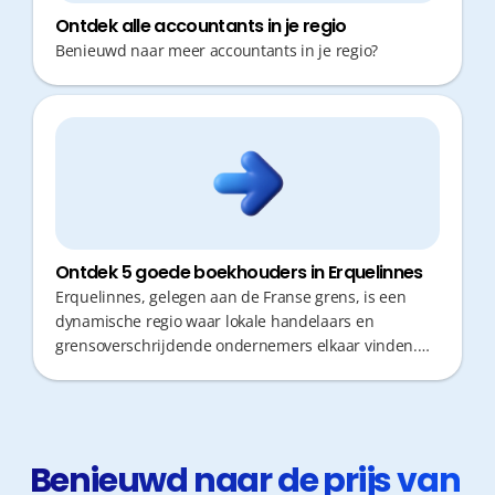
Ontdek alle accountants in je regio
Benieuwd naar meer accountants in je regio?
Ontdek 5 goede boekhouders in Erquelinnes
Erquelinnes, gelegen aan de Franse grens, is een
dynamische regio waar lokale handelaars en
grensoverschrijdende ondernemers elkaar vinden.
Een goede boekhouder is hier cruciaal: niet alleen
voor correcte fiscale aangiften, maar vooral om als
ondernemer kostbare tijd te besparen. U wilt zich
immers focussen op uw zaak, zonder uren te
verliezen aan verplaatsingen of administratie. Snelle
Benieuwd naar de prijs van 
responstijden en proactief advies maken in deze