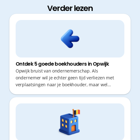
Verder lezen
Ontdek 5 goede boekhouders in Opwijk
Opwijk bruist van ondernemerschap. Als
ondernemer wil je echter geen tijd verliezen met
verplaatsingen naar je boekhouder, maar wel
rekenen op topadvies. De keuze voor een
boekhoudkantoor in Opwijk hangt af van de balans
tussen digitaal gemak, snelle responstijden en
proactief fiscaal advies. Ontdek hier 5 sterke spelers
in de regio.