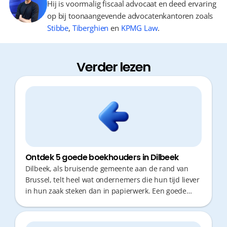
Hij is voormalig fiscaal advocaat en deed ervaring
op bij toonaangevende advocatenkantoren zoals
Stibbe
,
Tiberghien
en
KPMG Law
.
Verder lezen
Ontdek 5 goede boekhouders in Dilbeek
Dilbeek, als bruisende gemeente aan de rand van
Brussel, telt heel wat ondernemers die hun tijd liever
in hun zaak steken dan in papierwerk. Een goede
boekhouder is cruciaal voor correct fiscaal advies en
gemoedsrust. Niemand wil wachten op antwoorden
of tijd verliezen in de file. Kies daarom een partner