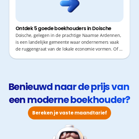
Ontdek 5 goede boekhouders in Doische
Doische, gelegen in de prachtige Naamse Ardennen,
is een landelijke gemeente waar ondernemers vaak
de ruggengraat van de lokale economie vormen. Of je
nu actief bent in de landbouw, toerisme of
dienstverlening, een goede boekhouder is cruciaal.
Niemand wil kostbare tijd verliezen aan administratie
of verplaatsingen; je wil focussen op je zaak. Fiscaal
advies op maat en snelle responstijden maken hierbij
Benieuwd naar de prijs van 
het verschil tussen simpelweg overleven en echt
een moderne boekhouder?
groeien.
Bereken je vaste maandtarief