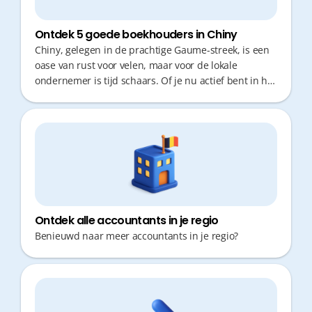
Ontdek 5 goede boekhouders in Chiny
Chiny, gelegen in de prachtige Gaume-streek, is een
oase van rust voor velen, maar voor de lokale
ondernemer is tijd schaars. Of je nu actief bent in het
toerisme of de dienstensector, je wil je kostbare uren
niet verliezen aan administratie of verplaatsingen.
Een boekhouder die niet alleen cijfers verwerkt, maar
ook proactief en snel digitaal advies verleent, is
cruciaal om efficiënt te groeien.
Ontdek alle accountants in je regio
Benieuwd naar meer accountants in je regio?