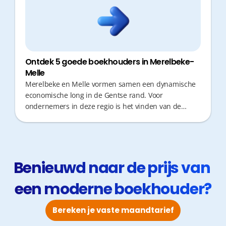
Ontdek 5 goede boekhouders in Merelbeke-
Melle
Merelbeke en Melle vormen samen een dynamische
economische long in de Gentse rand. Voor
ondernemers in deze regio is het vinden van de
juiste boekhouder cruciaal: u wilt immers geen
kostbare tijd verliezen met administratieve
rompslomp of onnodige verplaatsingen. Een sterke
financiële partner zorgt niet alleen voor correcte
cijfers, maar biedt ook snel en proactief fiscaal
Benieuwd naar de prijs van 
advies, zodat u zich volledig op uw groei kunt
een moderne boekhouder?
focussen.
Bereken je vaste maandtarief