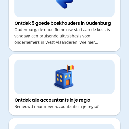
Ontdek 5 goede boekhouders in Oudenburg
Oudenburg, de oude Romeinse stad aan de kust, is
vandaag een bruisende uitvalsbasis voor
ondernemers in West-Vlaanderen. Wie hier
onderneemt, wil zich focussen op groei en zo min
mogelijk tijd verliezen aan administratieve
rompslomp of verplaatsingen. Een goede boekhouder
is daarbij onmisbaar: niet alleen voor de wettelijke
verplichtingen, maar vooral voor strategisch fiscaal
advies en snelle responstijden. De juiste partner
zorgt ervoor dat je cijfers voor jou werken, in plaats
van andersom.
Ontdek alle accountants in je regio
Benieuwd naar meer accountants in je regio?