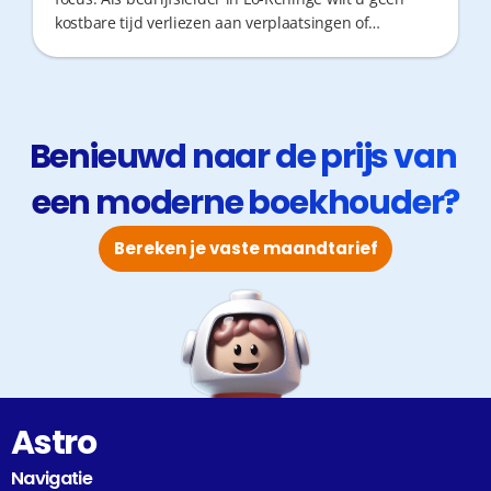
kostbare tijd verliezen aan verplaatsingen of
administratieve rompslomp. Een boekhouder die
proactief meedenkt, snel bereikbaar is en digitaal
werkt, is vandaag geen luxe maar noodzaak. Ontdek
hier 5 sterke partners voor uw groei.
Benieuwd naar de prijs van 
een moderne boekhouder?
Bereken je vaste maandtarief
Astro
Navigatie