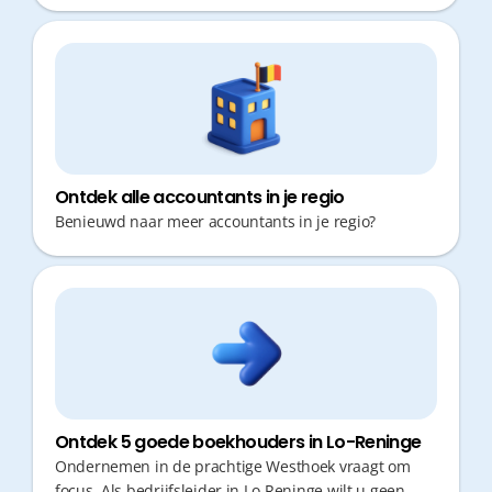
succes. Als ondernemer wil je echter zo min mogelijk
tijd verliezen aan administratie of verplaatsingen.
Snel en accuraat fiscaal advies, gecombineerd met
vlotte responstijden, maakt het verschil tussen
stilstand en vooruitgang.
Ontdek alle accountants in je regio
Benieuwd naar meer accountants in je regio?
Ontdek 5 goede boekhouders in Lo-Reninge
Ondernemen in de prachtige Westhoek vraagt om
focus. Als bedrijfsleider in Lo-Reninge wilt u geen